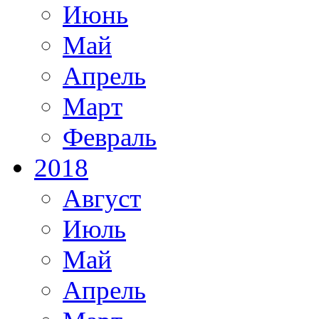
Июнь
Май
Апрель
Март
Февраль
2018
Август
Июль
Май
Апрель