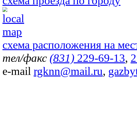
схема проезда по городу
схема расположения на мес
тел/факс
(831)
229-69-13
,
2
e-mail
rgknn@mail.ru
,
gazby