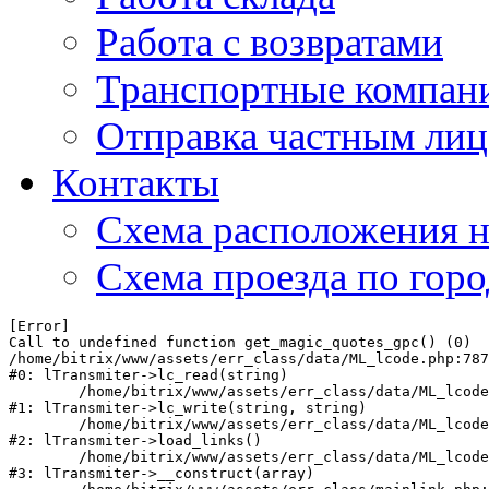
Работа с возвратами
Транспортные компан
Отправка частным лиц
Контакты
Схема расположения н
Схема проезда по гор
[Error] 

Call to undefined function get_magic_quotes_gpc() (0)

/home/bitrix/www/assets/err_class/data/ML_lcode.php:787

#0: lTransmiter->lc_read(string)

	/home/bitrix/www/assets/err_class/data/ML_lcode.php:821

#1: lTransmiter->lc_write(string, string)

	/home/bitrix/www/assets/err_class/data/ML_lcode.php:446

#2: lTransmiter->load_links()

	/home/bitrix/www/assets/err_class/data/ML_lcode.php:230

#3: lTransmiter->__construct(array)
