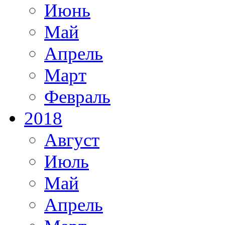
Июнь
Май
Апрель
Март
Февраль
2018
Август
Июль
Май
Апрель