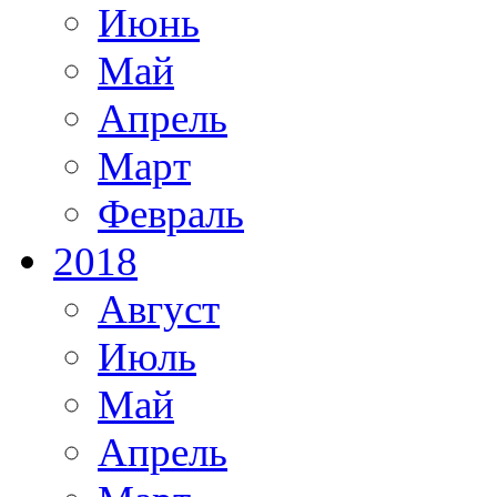
Июнь
Май
Апрель
Март
Февраль
2018
Август
Июль
Май
Апрель