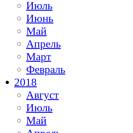
Июль
Июнь
Май
Апрель
Март
Февраль
2018
Август
Июль
Май