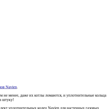
лов Navien
.
 не менее, даже их котлы ломаются, и уплотнительные кольца
а штуку!
ект уплотнительных колец Navien для настенных газовых