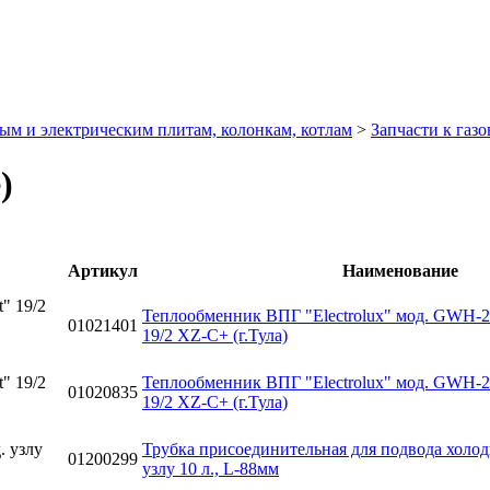
ым и электрическим плитам, колонкам, котлам
>
Запчасти к газ
)
Артикул
Наименование
Теплообменник ВПГ "Electrolux" мод. GWH-27
01021401
19/2 XZ-C+ (г.Тула)
Теплообменник ВПГ "Electrolux" мод. GWH-28
01020835
19/2 XZ-C+ (г.Тула)
Трубка присоединительная для подвода холод
01200299
узлу 10 л., L-88мм