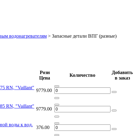
овым водонагревателям
>
Запасные детали ВПГ (разные)
Розн
Добавить
Количество
Цена
в заказ
5 RN, "Vaillant"
9779.00
5 RN, "Vaillant"
9779.00
ной воды к вод.
376.00