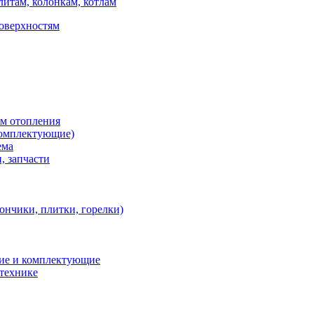
итам, колонкам, котлам
поверхностям
ем отопления
 комплектующие)
ема
, запчасти
ончики, плитки, горелки)
ние и комплектующие
 технике