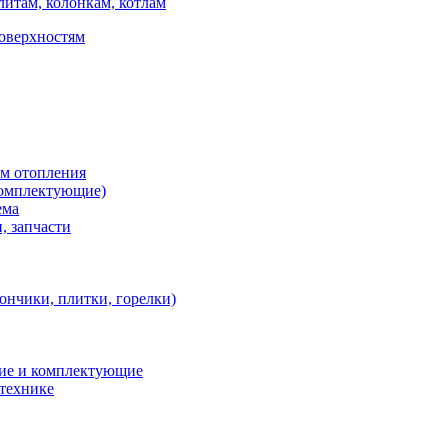
итам, колонкам, котлам
поверхностям
ем отопления
 комплектующие)
ема
, запчасти
ончики, плитки, горелки)
ние и комплектующие
 технике