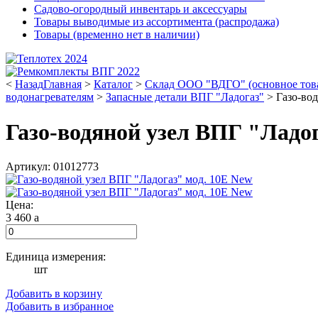
Садово-огородный инвентарь и аксессуары
Товары выводимые из ассортимента (распродажа)
Товары (временно нет в наличии)
<
Назад
Главная
>
Каталог
>
Склад ООО "ВДГО" (основное тов
водонагревателям
>
Запасные детали ВПГ "Ладогаз"
>
Газо-во
Газо-водяной узел ВПГ "Ладог
Артикул: 01012773
Цена:
3 460
a
Единица измерения:
шт
Добавить в корзину
Добавить в избранное