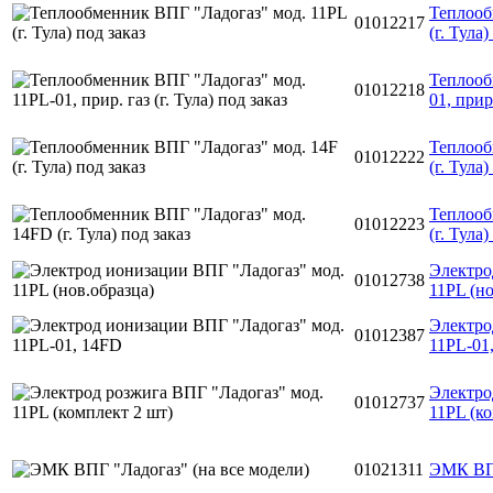
Теплооб
01012217
(г. Тула)
Теплооб
01012218
01, прир.
Теплооб
01012222
(г. Тула)
Теплооб
01012223
(г. Тула)
Электро
01012738
11PL (но
Электро
01012387
11PL-01
Электро
01012737
11PL (к
01021311
ЭМК ВПГ