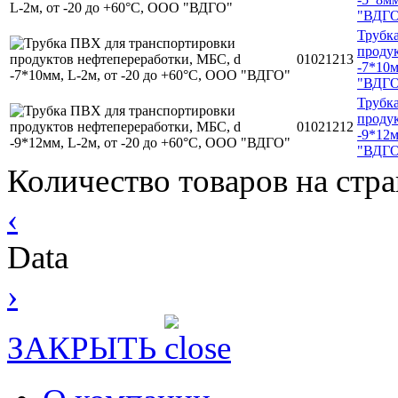
"ВДГ
Трубк
продук
01021213
-7*10м
"ВДГ
Трубк
продук
01021212
-9*12м
"ВДГ
Количество товаров на стр
‹
Data
›
ЗАКРЫТЬ