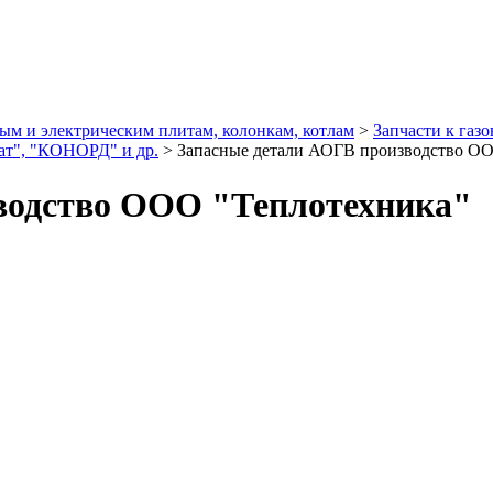
ым и электрическим плитам, колонкам, котлам
>
Запчасти к газ
рат", "КОНОРД" и др.
>
Запасные детали АОГВ производство ОО
водство ООО "Теплотехника"