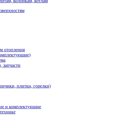
итам, колонкам, котлам
поверхностям
ем отопления
 комплектующие)
ема
, запчасти
ончики, плитки, горелки)
ние и комплектующие
 технике