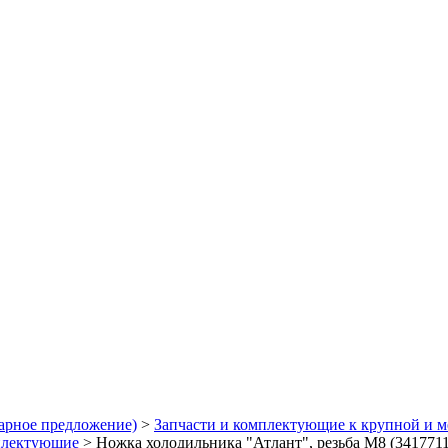
арное предложение)
>
Запчасти и комплектующие к крупной и м
плектующие
>
Ножка холодильника "Атлант", резьба М8 (341771