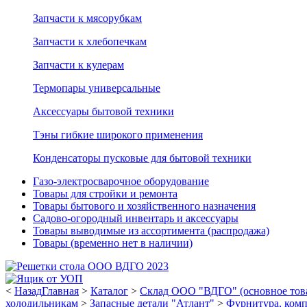
Запчасти к мясорубкам
Запчасти к хлебопечкам
Запчасти к кулерам
Термопары универсальные
Аксессуары бытовой техники
Тэны гибкие широкого применения
Конденсаторы пусковые для бытовой техники
Газо-электросварочное оборудование
Товары для стройки и ремонта
Товары бытового и хозяйственного назначения
Садово-огородный инвентарь и аксессуары
Товары выводимые из ассортимента (распродажа)
Товары (временно нет в наличии)
<
Назад
Главная
>
Каталог
>
Склад ООО "ВДГО" (основное тов
холодильникам
>
Запасные детали "Атлант"
>
Фурнитура, ком