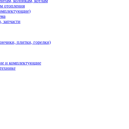
итам, колонкам, котлам
ем отопления
 комплектующие)
ема
, запчасти
ончики, плитки, горелки)
ние и комплектующие
 технике