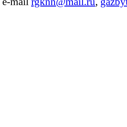
e-mail
rgknn@mail.ru
,
gazby