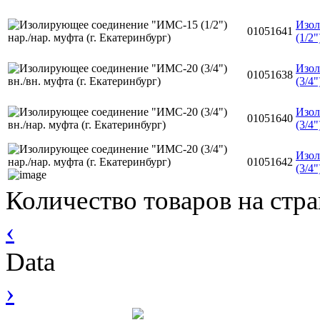
Изол
01051641
(1/2"
Изол
01051638
(3/4"
Изол
01051640
(3/4"
Изол
01051642
(3/4"
Количество товаров на стр
‹
Data
›