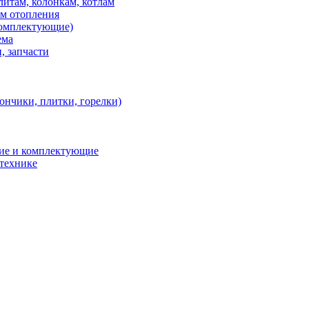
итам, колонкам, котлам
ем отопления
 комплектующие)
ема
, запчасти
ончики, плитки, горелки)
ние и комплектующие
 технике