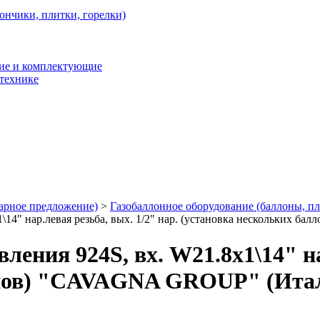
ончики, плитки, горелки)
ние и комплектующие
 технике
арное предложение)
>
Газобаллонное оборудование (баллоны, п
1\14" нар.левая резьба, вых. 1/2" нар. (установка нескольких
ения 924S, вх. W21.8х1\14" на
онов) "CAVAGNA GROUP" (Ита