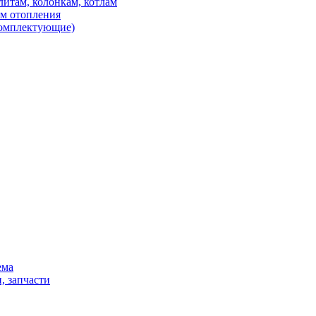
итам, колонкам, котлам
ем отопления
 комплектующие)
ема
, запчасти