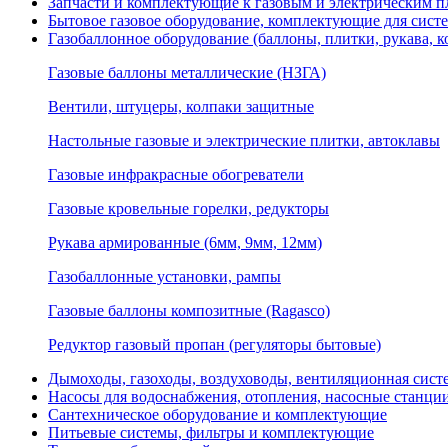
Запчасти и комплектующие к газовым и электрическим пл
Бытовое газовое оборудование, комплектующие для сист
Газобаллонное оборудование (баллоны, плитки, рукава,
Газовые баллоны металлические (НЗГА)
Вентили, штуцеры, колпаки защитные
Настольные газовые и электрические плитки, автоклавы
Газовые инфракрасные обогреватели
Газовые кровельные горелки, редукторы
Рукава армированные (6мм, 9мм, 12мм)
Газобаллонные установки, рампы
Газовые баллоны композитные (Ragasco)
Редуктор газовый пропан (регуляторы бытовые)
Дымоходы, газоходы, воздуховоды, вентиляционная сист
Насосы для водоснабжения, отопления, насосные станции
Сантехническое оборудование и комплектующие
Питьевые системы, фильтры и комплектующие