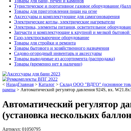
Товары для бани, печей и каминов
Туристическое и портативное газовое оборудование (балл
Товары для приготовления пищи на огне
Аксессуары и комплектующие для самогоноварения
Электрические котлы, электрические нагреватели
Электрика, элементы питания, осветительное оборудова
Запчасти и комплектующие к крупной и мелкой бытовой
Газо-электросварочное оборудование
Товары для стройки и ремонта
Товары бытового и хозяйственного назначения
Садово-огородный инвентарь и аксессуары
Товары выводимые из ассортимента (распродажа)
Товары (временно нет в наличии)
<
Назад
Главная
>
Каталог
>
Склад ООО "ВДГО" (основное тов
рампы
>
Автоматический регулятор давления 924S, вх. W21.8х
Автоматический регулятор давл
(установка нескольких балл
Артикул: 01050795