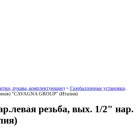
литки, рукава, комплектующие)
>
Газобаллонные установки,
 баллонов) "CAVAGNA GROUP" (Италия)
р.левая резьба, вых. 1/2" нар.
лия)