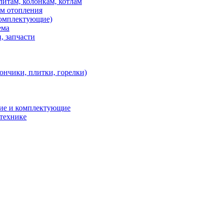
итам, колонкам, котлам
ем отопления
 комплектующие)
ема
, запчасти
ончики, плитки, горелки)
ние и комплектующие
 технике