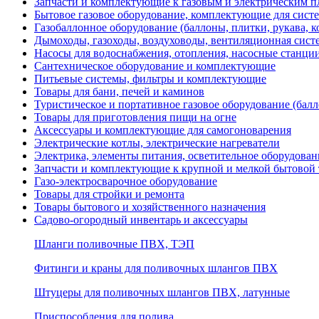
Запчасти и комплектующие к газовым и электрическим пл
Бытовое газовое оборудование, комплектующие для сист
Газобаллонное оборудование (баллоны, плитки, рукава,
Дымоходы, газоходы, воздуховоды, вентиляционная сист
Насосы для водоснабжения, отопления, насосные станции
Сантехническое оборудование и комплектующие
Питьевые системы, фильтры и комплектующие
Товары для бани, печей и каминов
Туристическое и портативное газовое оборудование (балл
Товары для приготовления пищи на огне
Аксессуары и комплектующие для самогоноварения
Электрические котлы, электрические нагреватели
Электрика, элементы питания, осветительное оборудова
Запчасти и комплектующие к крупной и мелкой бытовой
Газо-электросварочное оборудование
Товары для стройки и ремонта
Товары бытового и хозяйственного назначения
Садово-огородный инвентарь и аксессуары
Шланги поливочные ПВХ, ТЭП
Фитинги и краны для поливочных шлангов ПВХ
Штуцеры для поливочных шлангов ПВХ, латунные
Приспособления для полива