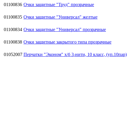
01100836
Очки защитные "Труд" прозрачные
01100835
Очки защитные "Универсал" желтые
01100834
Очки защитные "Универсал" прозрачные
01100838
Очки защитные закрытого типа прозрачные
01052007
Перчатки "Эконом" х/б 3-нити, 10 класс, (уп.10пар)