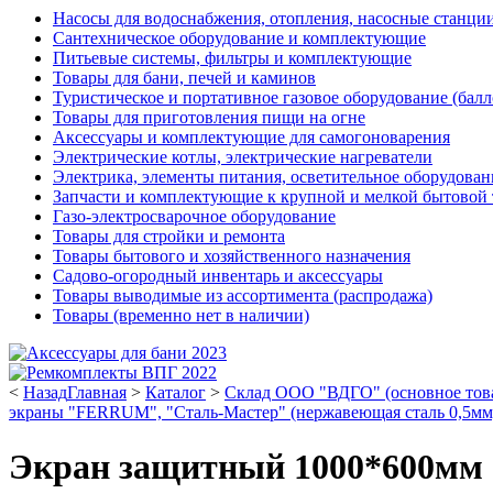
Насосы для водоснабжения, отопления, насосные станции
Сантехническое оборудование и комплектующие
Питьевые системы, фильтры и комплектующие
Товары для бани, печей и каминов
Туристическое и портативное газовое оборудование (балл
Товары для приготовления пищи на огне
Аксессуары и комплектующие для самогоноварения
Электрические котлы, электрические нагреватели
Электрика, элементы питания, осветительное оборудова
Запчасти и комплектующие к крупной и мелкой бытовой
Газо-электросварочное оборудование
Товары для стройки и ремонта
Товары бытового и хозяйственного назначения
Садово-огородный инвентарь и аксессуары
Товары выводимые из ассортимента (распродажа)
Товары (временно нет в наличии)
<
Назад
Главная
>
Каталог
>
Склад ООО "ВДГО" (основное тов
экраны "FERRUM", "Сталь-Мастер" (нержавеющая сталь 0,5мм
Экран защитный 1000*600мм (