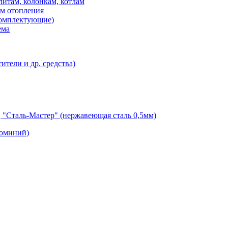
итам, колонкам, котлам
ем отопления
 комплектующие)
ема
тели и др. средства)
"Сталь-Мастер" (нержавеющая сталь 0,5мм)
люминий)