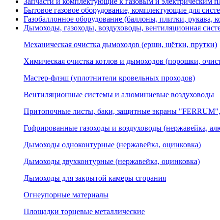
Запчасти и комплектующие к газовым и электрическим пл
Бытовое газовое оборудование, комплектующие для сист
Газобаллонное оборудование (баллоны, плитки, рукава,
Дымоходы, газоходы, воздуховоды, вентиляционная сист
Механическая очистка дымоходов (ерши, щётки, прутки)
Химическая очистка котлов и дымоходов (порошки, очисти
Мастер-флэш (уплотнители кровельных проходов)
Вентиляционные системы и алюминиевые воздуховоды
Притопочные листы, баки, защитные экраны "FERRUM", 
Гофрированные газоходы и воздуховоды (нержавейка, а
Дымоходы одноконтурные (нержавейка, оцинковка)
Дымоходы двухконтурные (нержавейка, оцинковка)
Дымоходы для закрытой камеры сгорания
Огнеупорные материалы
Площадки торцевые металлические