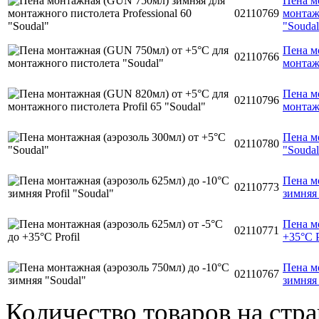
Пена м
02110769
монтажн
"Soudal
Пена м
02110766
монтаж
Пена м
02110796
монтажн
Пена м
02110780
"Soudal
Пена м
02110773
зимняя 
Пена мо
02110771
+35°C P
Пена м
02110767
зимняя
Количество товаров на стр