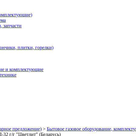
 комплектующие)
ема
, запчасти
ончики, плитки, горелки)
ние и комплектующие
 технике
арное предложение)
>
Бытовое газовое оборудование, комплект
2 г/г "Цветлит" (Беларусь)