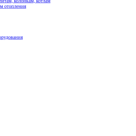
итам, колонкам, котлам
ем отопления
орудования