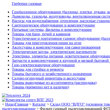
Гребенки газовые
Газобаллонное оборудование (баллоны, плитки, рукава,
Дымоходы, газоходы, воздуховоды, вентиляционная сист
Насосы для водоснабжения, отопления, насосные станции
Сантехническое оборудование и комплектующие
Питьевые системы, фильтры и комплектующие
Товары для бани, печей и каминов
Туристическое и портативное газовое оборудование (балл
Товары для приготовления пищи на огне
Аксессуары и комплектующие для самогоноварения
Электрические котлы, электрические нагреватели
Электрика, элементы питания, осветительное оборудова
Запчасти и комплектующие к крупной и мелкой бытовой
Газо-электросварочное оборудование
Товары для стройки и ремонта
Товары бытового и хозяйственного назначения
Садово-огородный инвентарь и аксессуары
Товары выводимые из ассортимента (распродажа)
Товары (временно нет в наличии)
<
Назад
Главная
>
Каталог
>
Склад ООО "ВДГО" (основное тов
пылеулавливающие
>
Фильтр газовый пылеулавливающий ФГП-3