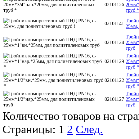
02101126
20мм*
труб *
Тройн
02101141
25мм,
Тройн
02101124
25мм*
труб
Тройн
02101129
25мм*
труб *
Тройн
02101122
25мм*
труб *
Тройн
02101127
25мм*
труб
Количество товаров на стр
Страницы:
1
2
След.