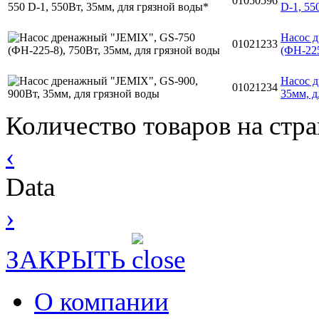
01050596
D-1, 55
Насос 
01021233
(ФН-225
Насос д
01021234
35мм, д
Количество товаров на стр
‹
Data
›
ЗАКРЫТЬ
О компании