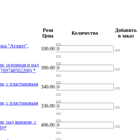
Розн
Добавить
Количество
Цена
в заказ
ка "Атлант",
100.00
м, основная и над
390.00
769748502200) *
мм, с пластиковым
340.00
мм, с пластиковым
336.00
м, над ящиком, с
496.00
0)*