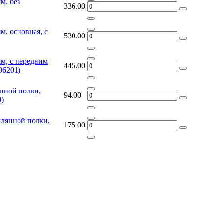
м, без
336.00
м, основная, с
530.00
м, с передним
445.00
06201)
янной полки,
94.00
0)
клянной полки,
175.00