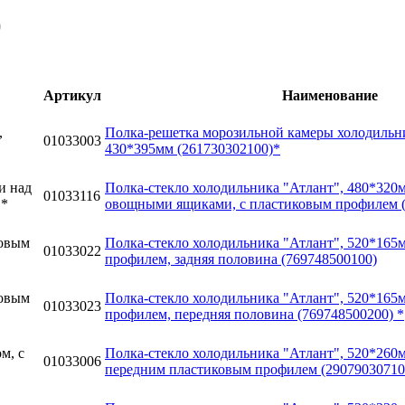
)
Артикул
Наименование
Полка-решетка морозильной камеры холодильни
01033003
430*395мм (261730302100)*
Полка-стекло холодильника "Атлант", 480*320м
01033116
овощными ящиками, с пластиковым профилем (
Полка-стекло холодильника "Атлант", 520*165
01033022
профилем, задняя половина (769748500100)
Полка-стекло холодильника "Атлант", 520*165
01033023
профилем, передняя половина (769748500200) *
Полка-стекло холодильника "Атлант", 520*260м
01033006
передним пластиковым профилем (29079030710