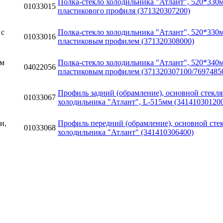
Полка-стекло холодильника "Атлант", 520*330м
01033015
пластикового профиля (371320307200)
Полка-стекло холодильника "Атлант", 520*330м
01033016
пластиковым профилем (371320308000)
Полка-стекло холодильника "Атлант", 520*340м
04022056
пластиковым профилем (371320307100/7697485
Профиль задний (обрамление), основной стекл
01033067
холодильника "Атлант", L-515мм (34141030120
Профиль передний (обрамление), основной сте
01033068
холодильника "Атлант" (341410306400)