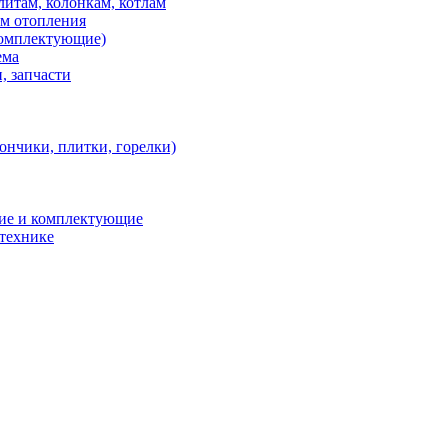
итам, колонкам, котлам
ем отопления
 комплектующие)
ема
, запчасти
ончики, плитки, горелки)
ние и комплектующие
 технике