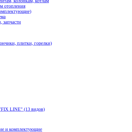
итам, колонкам, котлам
ем отопления
 комплектующие)
ема
, запчасти
ончики, плитки, горелки)
"FIX LINE" (13 видов)
ние и комплектующие