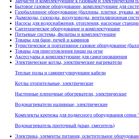
Запчасти и комплектующие к газовым и электрическим пл
Бытовое газовое оборудование, комплектующие для сист
Газобаллонное оборудование (баллоны, плитки, рукава,
Дымоходы, газоходы, воздуховоды, вентиляционная сист
Насосы для водоснабжения, отопления, насосные станции
Сантехническое оборудование и комплектующие
Питьевые системы, фильтры и комплектующие
Товары для бани, печей и каминов
Туристическое и портативное газовое оборудование (балл
Товары для приготовления пищи на огне
Аксессуары и комплектующие для самогоноварения
Электрические котлы, электрические нагреватели
Теплые полы и саморегулирующие кабели
Котлы отопительные, электрические
Настенные пленочные обогреватели, электрические
Водонагреватели наливные, электрические
Комплекты крепежа для подвесного оборудования серии 
Водонагреватель проточный (кран, смеситель)
Электрика, элементы питания, осветительное оборудова