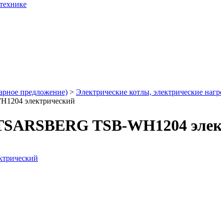
 технике
арное предложение)
>
Электрические котлы, электрические нагр
H1204 электрический
 TSARSBERG TSB-WH1204 элек