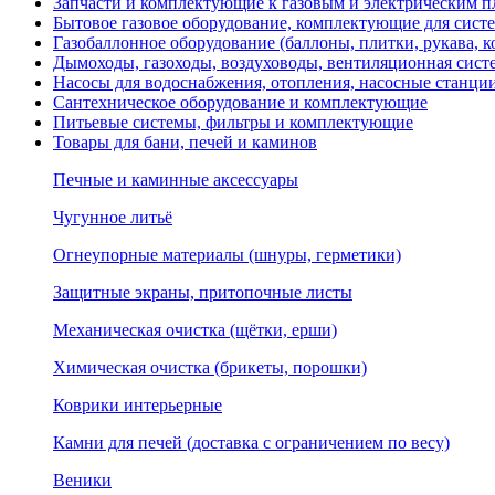
Запчасти и комплектующие к газовым и электрическим пл
Бытовое газовое оборудование, комплектующие для сист
Газобаллонное оборудование (баллоны, плитки, рукава,
Дымоходы, газоходы, воздуховоды, вентиляционная сист
Насосы для водоснабжения, отопления, насосные станции
Сантехническое оборудование и комплектующие
Питьевые системы, фильтры и комплектующие
Товары для бани, печей и каминов
Печные и каминные аксессуары
Чугунное литьё
Огнеупорные материалы (шнуры, герметики)
Защитные экраны, притопочные листы
Механическая очистка (щётки, ерши)
Химическая очистка (брикеты, порошки)
Коврики интерьерные
Камни для печей (доставка с ограничением по весу)
Веники