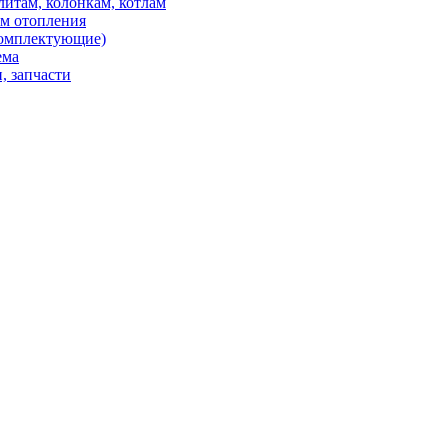
итам, колонкам, котлам
ем отопления
 комплектующие)
ема
, запчасти