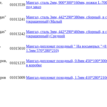
Мангaл, сталь 2мм, 900*300*160мм, ножки L-70
01013539
под заказ
Мангaл, сталь 3мм, 442*290*380мм, сборный, в 
01013241
(окрашенный) Малый
Мангaл, сталь 3мм, 442*290*460мм, сборный, в 
01013242
(окрашенный) Средний
Мангал-дипломат походный " На восьмерых "+8 
01015010
1.5мм 570*280*210)
Мангал-дипломат походный, 0.8мм 450*100*300
01021235
в коробке
01015009
Мангал-дипломат походный, 1.5мм 410*280*210