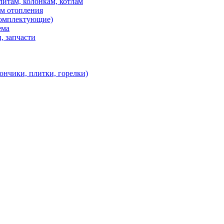
итам, колонкам, котлам
ем отопления
 комплектующие)
ема
, запчасти
ончики, плитки, горелки)