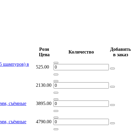
Розн
Добавить
Количество
Цена
в заказ
(5 шампуров) в
525.00
2130.00
0мм, съёмные
3895.00
0мм, съёмные
4790.00