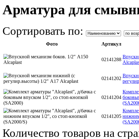
Арматура для смывны
Сортировать по:
Фото
Артикул
Впускно
02141288
Alcaplas
Впускн
02141202
регулир
Комплек
02141204
боковым
(SА200
Комплек
02141205
нижним 
(SА200
Количество товаров на стр